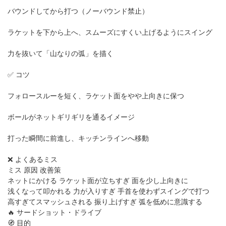
バウンドしてから打つ（ノーバウンド禁止）
ラケットを下から上へ、スムーズにすくい上げるようにスイング
力を抜いて「山なりの弧」を描く
✅ コツ
フォロースルーを短く、ラケット面をやや上向きに保つ
ボールがネットギリギリを通るイメージ
打った瞬間に前進し、キッチンラインへ移動
❌ よくあるミス
ミス 原因 改善策
ネットにかける ラケット面が立ちすぎ 面を少し上向きに
浅くなって叩かれる 力が入りすぎ 手首を使わずスイングで打つ
高すぎてスマッシュされる 振り上げすぎ 弧を低めに意識する
🔥 サードショット・ドライブ
🧭 目的