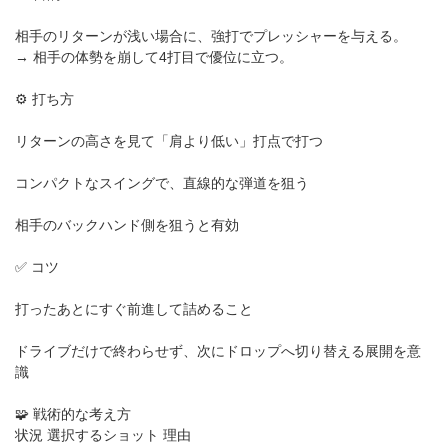
相手のリターンが浅い場合に、強打でプレッシャーを与える。
→ 相手の体勢を崩して4打目で優位に立つ。
⚙️ 打ち方
リターンの高さを見て「肩より低い」打点で打つ
コンパクトなスイングで、直線的な弾道を狙う
相手のバックハンド側を狙うと有効
✅ コツ
打ったあとにすぐ前進して詰めること
ドライブだけで終わらせず、次にドロップへ切り替える展開を意
識
🧩 戦術的な考え方
状況 選択するショット 理由